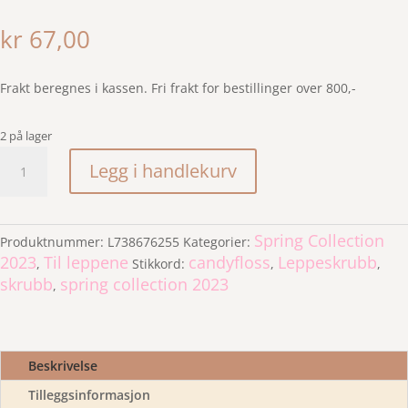
Vurdert
5.00
av 5
kr
67,00
basert på
kundevurderi
ng
Frakt beregnes i kassen. Fri frakt for bestillinger over 800,-
2 på lager
Bubbly
Legg i handlekurv
lips
"Candyfloss"
leppeskrubb
Spring Collection
antall
Produktnummer:
L738676255
Kategorier:
2023
Til leppene
candyfloss
Leppeskrubb
,
Stikkord:
,
,
skrubb
spring collection 2023
,
Beskrivelse
Tilleggsinformasjon