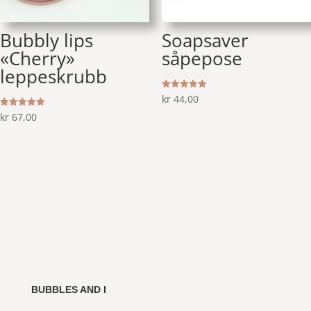
Bubbly lips
Soapsaver
«Cherry»
såpepose
leppeskrubb
Vurdert
kr
44,00
5.00
av 5
Vurdert
kr
67,00
5.00
av 5
BUBBLES AND I