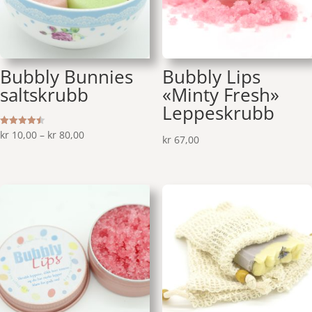
Bubbly Bunnies
Bubbly Lips
saltskrubb
«Minty Fresh»
Leppeskrubb
Prisområde:
Vurdert
kr
10,00
–
kr
80,00
kr
67,00
4.50
av 5
kr 10,00
til
kr 80,00