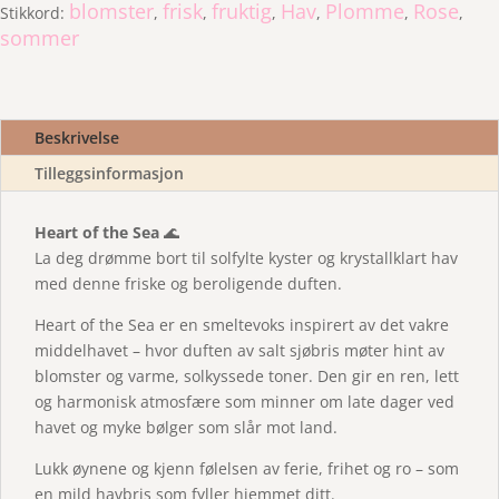
blomster
frisk
fruktig
Hav
Plomme
Rose
Stikkord:
,
,
,
,
,
,
sommer
Beskrivelse
Tilleggsinformasjon
Heart of the Sea
🌊
La deg drømme bort til solfylte kyster og krystallklart hav
med denne friske og beroligende duften.
Heart of the Sea er en smeltevoks inspirert av det vakre
middelhavet – hvor duften av salt sjøbris møter hint av
blomster og varme, solkyssede toner. Den gir en ren, lett
og harmonisk atmosfære som minner om late dager ved
havet og myke bølger som slår mot land.
Lukk øynene og kjenn følelsen av ferie, frihet og ro – som
en mild havbris som fyller hjemmet ditt.