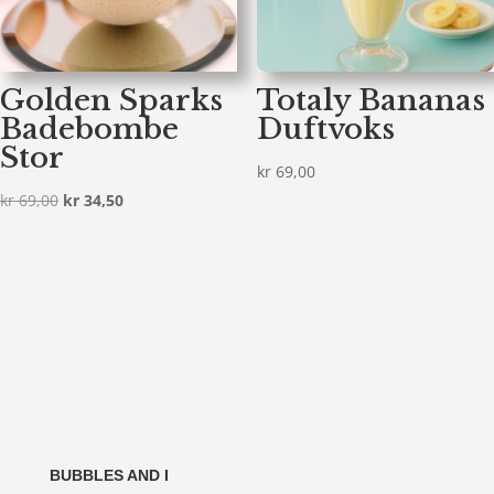
Golden Sparks
Totaly Bananas
Badebombe
Duftvoks
Stor
kr
69,00
Opprinnelig
Nåværende
kr
69,00
kr
34,50
pris
pris
var:
er:
kr 69,00.
kr 34,50.
BUBBLES AND I