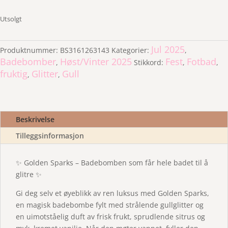
Utsolgt
Jul 2025
Produktnummer:
BS3161263143
Kategorier:
,
Badebomber
Høst/Vinter 2025
Fest
Fotbad
,
Stikkord:
,
,
fruktig
Glitter
Gull
,
,
Beskrivelse
Tilleggsinformasjon
✨ Golden Sparks – Badebomben som får hele badet til å
glitre ✨
Gi deg selv et øyeblikk av ren luksus med Golden Sparks,
en magisk badebombe fylt med strålende gullglitter og
en uimotståelig duft av frisk frukt, sprudlende sitrus og