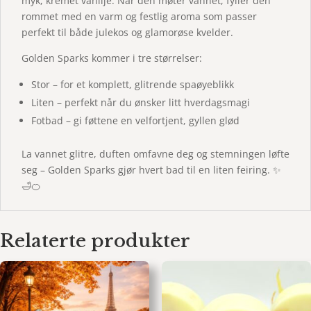
myk, kremet vanilje. Når den møter vannet, fyller den
rommet med en varm og festlig aroma som passer
perfekt til både julekos og glamorøse kvelder.
Golden Sparks kommer i tre størrelser:
Stor – for et komplett, glitrende spaøyeblikk
Liten – perfekt når du ønsker litt hverdagsmagi
Fotbad – gi føttene en velfortjent, gyllen glød
La vannet glitre, duften omfavne deg og stemningen løfte
seg – Golden Sparks gjør hvert bad til en liten feiring. ✨
🛁🍊
Relaterte produkter